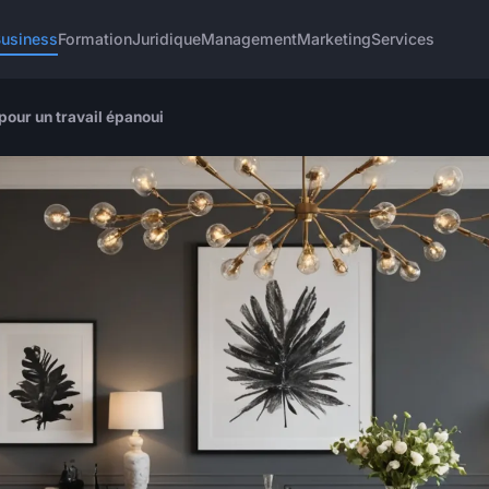
Business
Formation
Juridique
Management
Marketing
Services
pour un travail épanoui