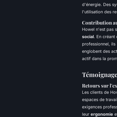
d'énergie. Des sys
l'utilisation des 
Contribution au
Howel n'est pas s
social
. En créant
professionnel, il
englobent des act
actif dans la pro
Témoignages
Retours sur l'e
Les clients de H
espaces de travai
exigences profess
leur
ergonomie
et