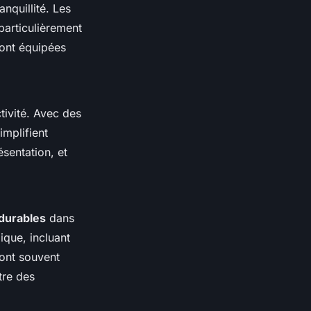
nquillité. Les
particulièrement
sont équipées
ivité. Avec des
implifient
sentation, et
 durables
dans
ique, incluant
sont souvent
tre des