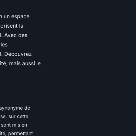
en un espace
orisent la
al. Avec des
lles
el. Découvrez
é, mais aussi le
r synonyme de
e, sur cette
 sont mis en
ité, permettant