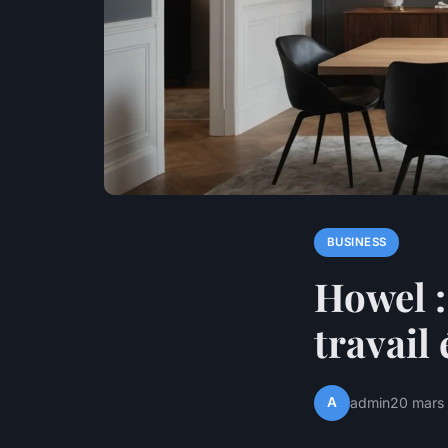
BUSINESS
Howel :
travail
A
admin
20 mars