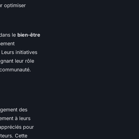
ur optimiser
 dans le
bien-être
ssement
eurs initiatives
gnant leur rôle
la communauté.
agement des
tement à leurs
 appréciés pour
teurs. Cette