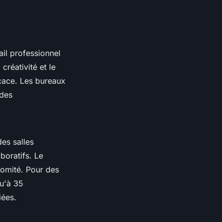
ail professionnel
créativité et le
ficace. Les bureaux
 des
des salles
boratifs. Le
comité. Pour des
qu'à 35
iées.