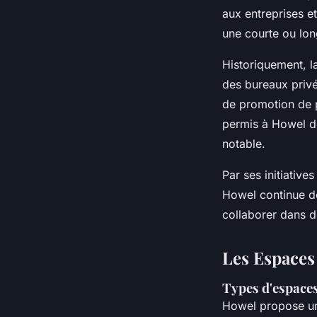
aux entreprises e
une courte ou lo
Historiquement, l
des bureaux privé
de promotion de p
permis à Howel de
notable.
Par ses initiativ
Howel continue de
collaborer dans d
Les Espaces
Types d'espaces
Howel propose une