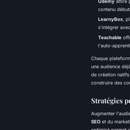
Udemy
attire 
contenu début
LearnyBox
, p
s'intégrer ave
Teachable
off
l'auto-apprent
Chaque plateform
une audience déjà
de création natifs
construire des cou
Stratégies 
Augmenter l'audie
SEO
et du marketi
optimisé permet d