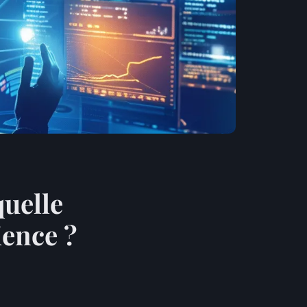
quelle
ience ?