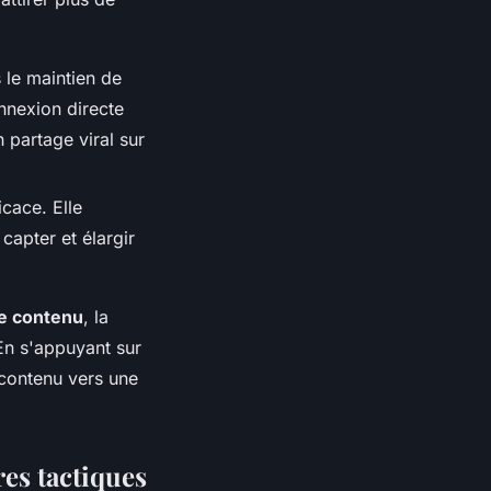
s le maintien de
nnexion directe
 partage viral sur
cace. Elle
apter et élargir
de contenu
, la
En s'appuyant sur
 contenu vers une
res tactiques