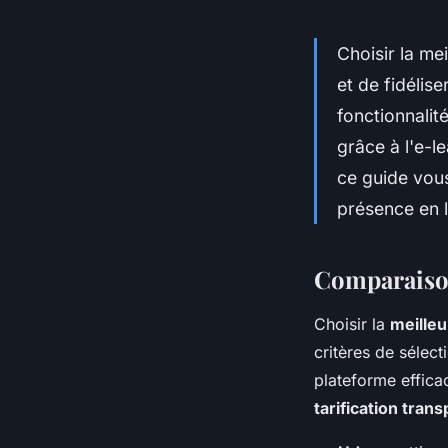
Choisir la me
et de fidélis
fonctionnalit
grâce à l'e-l
ce guide vous
présence en l
Comparaison
Choisir la
meilleu
critères de sélecti
plateforme effic
tarification tran