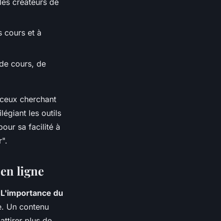
 les créateurs de
s cours et à
 de cours, de
 ceux cherchant
égiant les outils
our sa facilité à
r".
en ligne
.
L'importance du
e. Un contenu
ttirer plus de